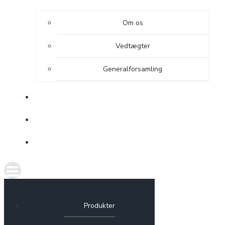
Om os
Vedtægter
Generalforsamling
DRIFT/SUPPORT
SELVBETJENING
HJÆLP
Produkter