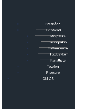
Bredbånd
TV pakker
Minipakke
Grundpakke
Mellempakke
Fuldpakke
Kanalliste
Telefoni
F-secure
OM OS