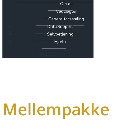
Om os
Vedtægter
Generalforsamling
Drift/Support
Selvbetjening
Hjælp
© 2019
Mellempakke