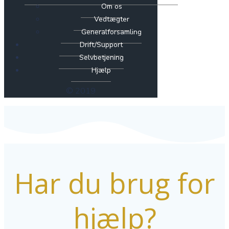
Om os
Vedtægter
Generalforsamling
Drift/Support
Selvbetjening
Hjælp
© 2019
Har du brug for
hjælp?