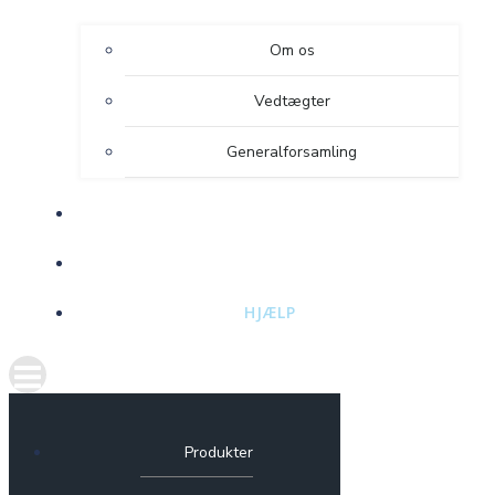
Om os
Vedtægter
Generalforsamling
DRIFT/SUPPORT
SELVBETJENING
HJÆLP
Produkter