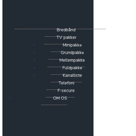
Bredbånd
TV pakker
Minipakke
Grundpakke
Mellempakke
Fuldpakke
Kanalliste
Telefoni
F-secure
OM OS