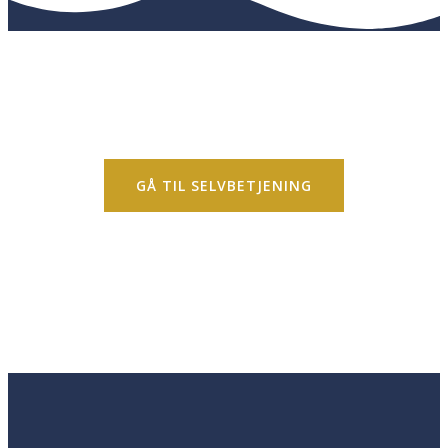
Bestil nu!
Det er nemt
og hurtigt!
GÅ TIL SELVBETJENING